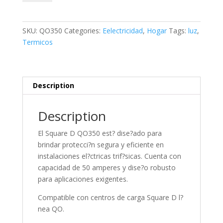
X
50A
SQD
SKU:
QO350
Categories:
Eelectricidad
,
Hogar
Tags:
luz
,
quantity
Termicos
Description
Description
El Square D QO350 est? dise?ado para
brindar protecci?n segura y eficiente en
instalaciones el?ctricas trif?sicas. Cuenta con
capacidad de 50 amperes y dise?o robusto
para aplicaciones exigentes.
Compatible con centros de carga Square D l?
nea QO.