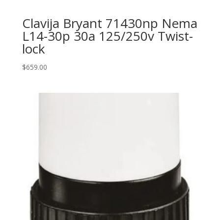
Clavija Bryant 71430np Nema
L14-30p 30a 125/250v Twist-
lock
$
659.00