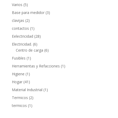
5
Varios
5
products
3
Base para medidor
3
products
2
clavijas
2
products
1
contactos
1
product
28
Eelectricidad
28
products
6
Electricidad.
6
products
6
Centro de carga
6
products
1
Fusibles
1
product
1
Herramientas y Refacciones
1
product
1
Higiene
1
product
41
Hogar
41
products
1
Material Industrial
1
product
2
Termicos
2
products
1
termicos
1
product