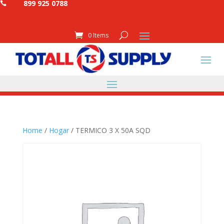
899 925 0788

0 Items
Home
/
Hogar
/ TERMICO 3 X 50A SQD