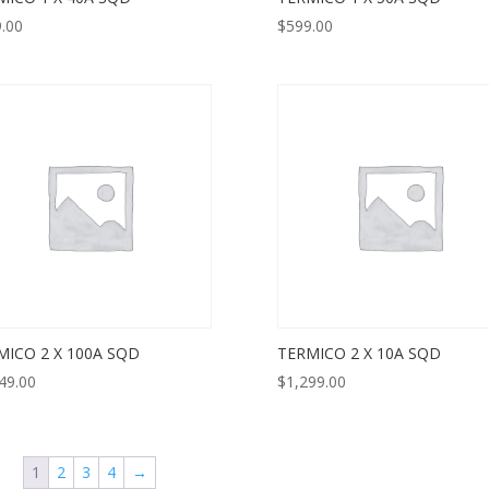
.00
$
599.00
MICO 2 X 100A SQD
TERMICO 2 X 10A SQD
49.00
$
1,299.00
1
2
3
4
→