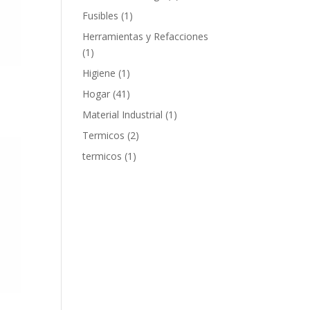
products
1
Fusibles
1
product
Herramientas y Refacciones
1
1
product
1
Higiene
1
product
41
Hogar
41
products
1
Material Industrial
1
product
2
Termicos
2
products
1
termicos
1
product