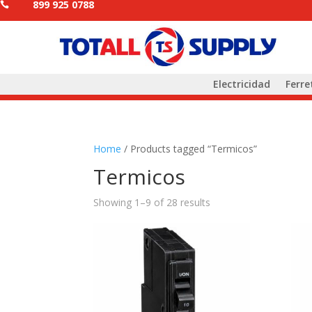
899 925 0788

Electricidad
Ferre
Home
/ Products tagged “Termicos”
Termicos
Showing 1–9 of 28 results