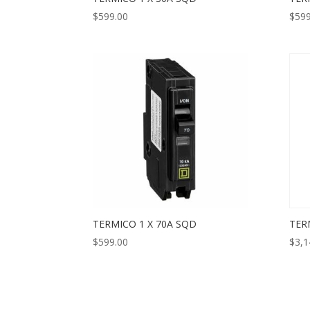
$
599.00
$
599
TERMICO 1 X 70A SQD
TER
$
599.00
$
3,1