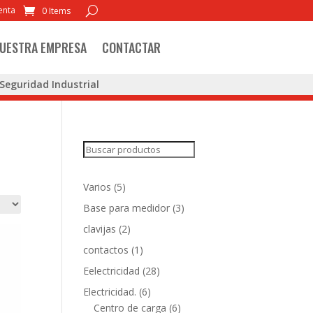
enta
0 Items
UESTRA EMPRESA
CONTACTAR
Seguridad Industrial
Search
5
Varios
5
products
3
Base para medidor
3
products
2
clavijas
2
products
1
contactos
1
product
28
Eelectricidad
28
products
6
Electricidad.
6
products
6
Centro de carga
6