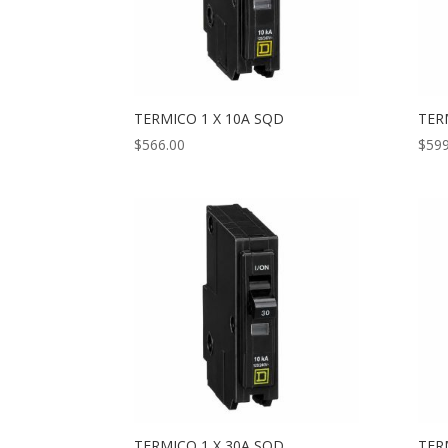
TERMICO 1 X 10A SQD
TER
$
566.00
$
599
TERMICO 1 X 30A SQD
TER