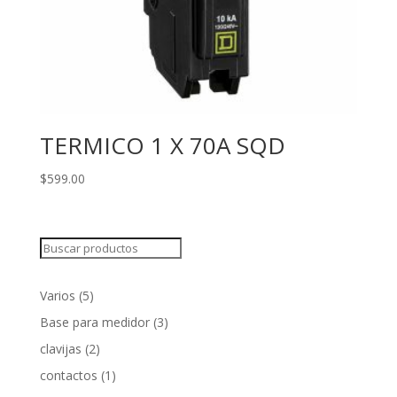
TERMICO 1 X 70A SQD
$
599.00
Search
5
Varios
5
products
3
Base para medidor
3
products
2
clavijas
2
products
1
contactos
1
product