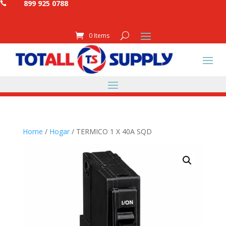
899 925 0788

0 Items
Home
/
Hogar
/ TERMICO 1 X 40A SQD