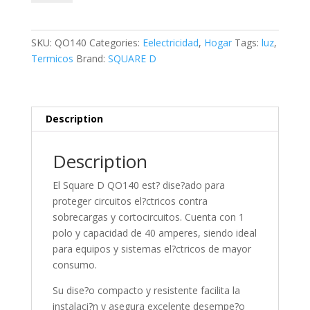
X
40A
SQD
SKU:
QO140
Categories:
Eelectricidad
,
Hogar
Tags:
luz
,
quantity
Termicos
Brand:
SQUARE D
Description
Description
El Square D QO140 est? dise?ado para
proteger circuitos el?ctricos contra
sobrecargas y cortocircuitos. Cuenta con 1
polo y capacidad de 40 amperes, siendo ideal
para equipos y sistemas el?ctricos de mayor
consumo.
Su dise?o compacto y resistente facilita la
instalaci?n y asegura excelente desempe?o