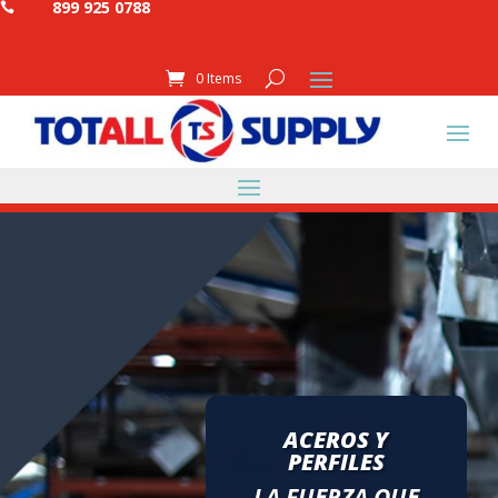
899 925 0788

0 Items
ACEROS Y
PERFILES
LA FUERZA QUE