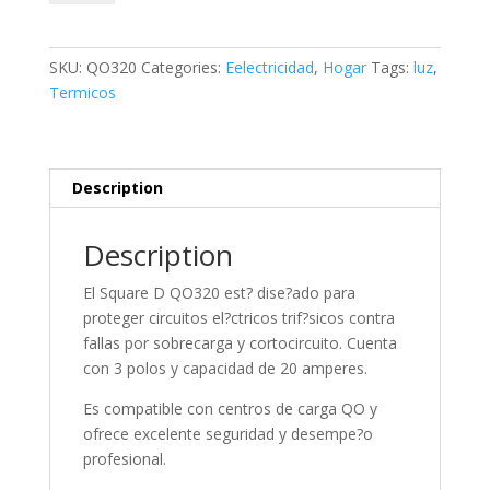
X
20A
SQD
SKU:
QO320
Categories:
Eelectricidad
,
Hogar
Tags:
luz
,
quantity
Termicos
Description
Description
El Square D QO320 est? dise?ado para
proteger circuitos el?ctricos trif?sicos contra
fallas por sobrecarga y cortocircuito. Cuenta
con 3 polos y capacidad de 20 amperes.
Es compatible con centros de carga QO y
ofrece excelente seguridad y desempe?o
profesional.