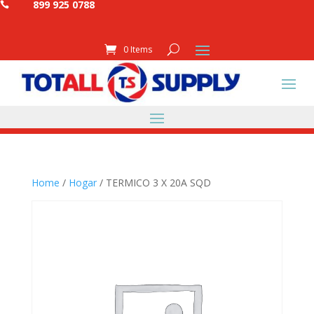
899 925 0788

0 Items
Home
/
Hogar
/ TERMICO 3 X 20A SQD