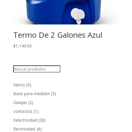
Termo De 2 Galones Azul
$
1,149.00
Search
5
Varios
5
products
3
Base para medidor
3
products
2
clavijas
2
products
1
contactos
1
product
28
Eelectricidad
28
products
6
Electricidad.
6