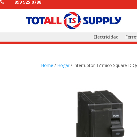
899 925 0788

Electricidad
Ferre
Home
/
Hogar
/ Interruptor T?rmico Square D 