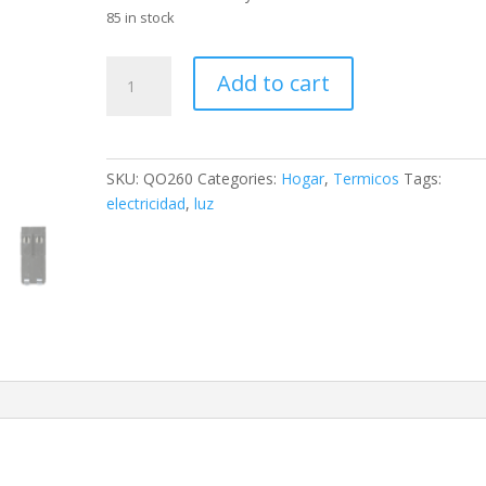
85 in stock
Interruptor
Add to cart
T?
rmico
Square
D
SKU:
QO260
Categories:
Hogar
,
Termicos
Tags:
Qo260
electricidad
,
luz
60a
2p
120/240v
Term
quantity