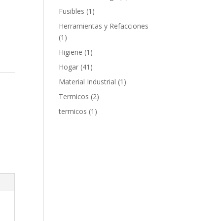
products
1
Fusibles
1
product
Herramientas y Refacciones
1
1
product
1
Higiene
1
product
41
Hogar
41
products
1
Material Industrial
1
product
2
Termicos
2
products
1
termicos
1
product