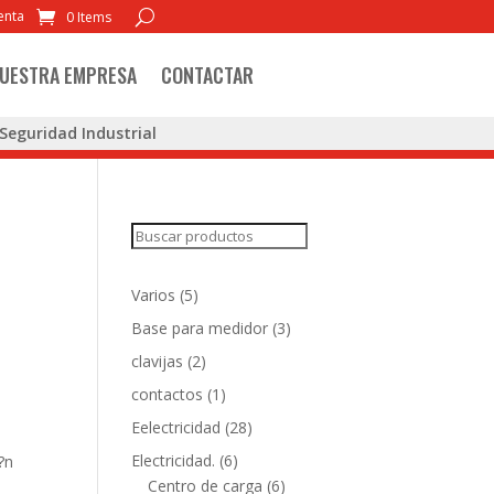
enta
0 Items
UESTRA EMPRESA
CONTACTAR
Seguridad Industrial
Search
5
Varios
5
products
3
Base para medidor
3
products
2
clavijas
2
products
1
contactos
1
product
28
Eelectricidad
28
products
6
Electricidad.
6
?n
products
6
Centro de carga
6