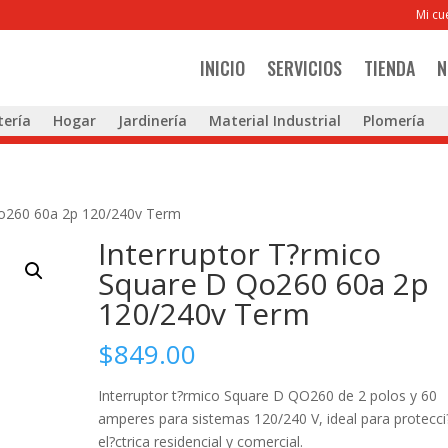
Mi cu
INICIO
SERVICIOS
TIENDA
N
tería
Hogar
Jardinería
Material Industrial
Plomería
Qo260 60a 2p 120/240v Term
Interruptor T?rmico
Square D Qo260 60a 2p
120/240v Term
$
849.00
Interruptor t?rmico Square D QO260 de 2 polos y 60
amperes para sistemas 120/240 V, ideal para protecci
el?ctrica residencial y comercial.