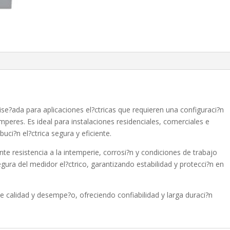
se?ada para aplicaciones el?ctricas que requieren una configuraci?n
peres. Es ideal para instalaciones residenciales, comerciales e
uci?n el?ctrica segura y eficiente.
te resistencia a la intemperie, corrosi?n y condiciones de trabajo
ura del medidor el?ctrico, garantizando estabilidad y protecci?n en
 calidad y desempe?o, ofreciendo confiabilidad y larga duraci?n