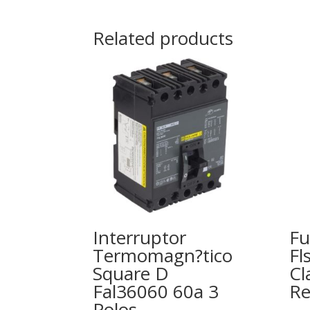
Related products
Interruptor
Fu
Termomagn?tico
Fl
Square D
Cl
Fal36060 60a 3
Re
Polos