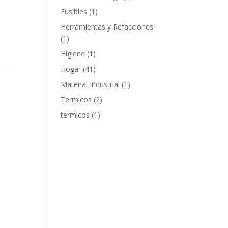
products
1
Fusibles
1
product
Herramientas y Refacciones
1
1
product
1
Higiene
1
product
41
Hogar
41
products
1
Material Industrial
1
product
2
Termicos
2
products
1
termicos
1
product