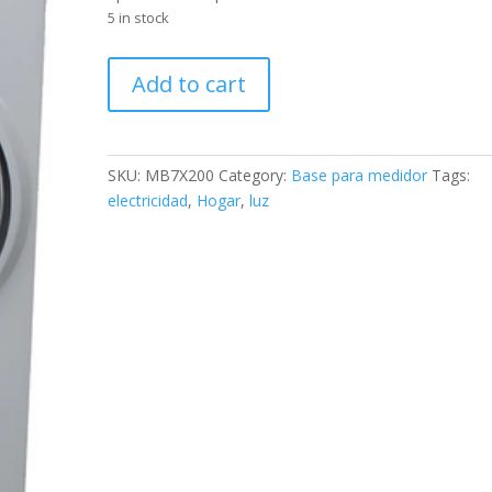
5 in stock
Base
Add to cart
Para
Medidor
Milbank
7x200
SKU:
MB7X200
Category:
Base para medidor
Tags:
Amperes
electricidad
,
Hogar
,
luz
240v
Monof?
sica
quantity