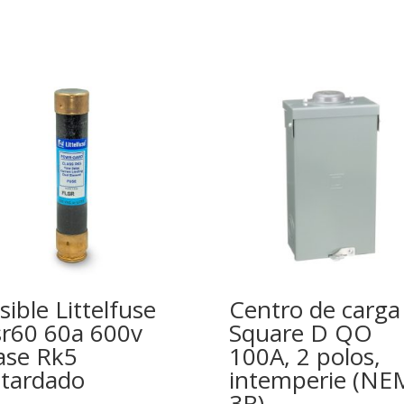
sible Littelfuse
Centro de carga
sr60 60a 600v
Square D QO
ase Rk5
100A, 2 polos,
tardado
intemperie (NE
3R)