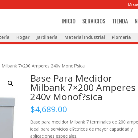
Mi cu
INICIO
SERVICIOS
TIENDA
N
tería
Hogar
Jardinería
Material Industrial
Plomería
r Milbank 7×200 Amperes 240v Monof?sica
Base Para Medidor
Milbank 7×200 Amperes
240v Monof?sica
$
4,689.00
Base para medidor Milbank 7 terminales de 200 ampe
ideal para servicios el?ctricos de mayor capacidad y
aplicaciones especiales.