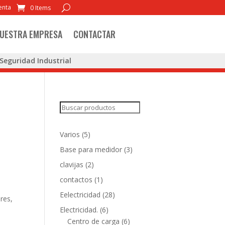
enta
0 Items
UESTRA EMPRESA
CONTACTAR
Seguridad Industrial
Search
5
Varios
5
products
3
Base para medidor
3
products
2
clavijas
2
products
1
contactos
1
product
28
Eelectricidad
28
res,
products
6
Electricidad.
6
products
6
Centro de carga
6